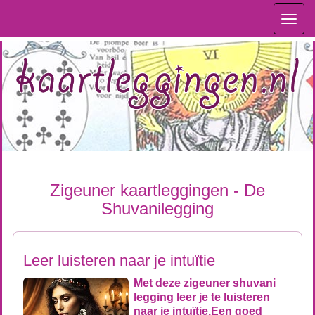
Toggl
navig
Zigeuner kaartleggingen - De
Shuvanilegging
Leer luisteren naar je intuïtie
Met deze zigeuner shuvani
legging leer je te luisteren
naar je intuïtie.Een goed