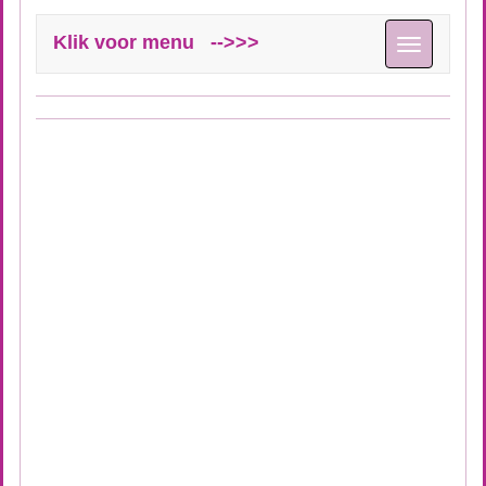
Klik voor menu -->>>
Toggle
navigation