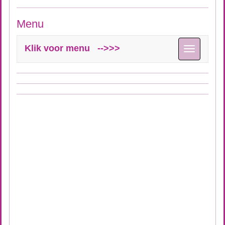
Menu
Klik voor menu -->>>
Toggle
navigation