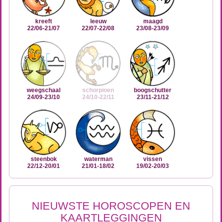
kreeft
leeuw
maagd
22/06-21/07
22/07-22/08
23/08-23/09
weegschaal
schorpioen
boogschutter
24/09-23/10
24/10-22/11
23/11-21/12
steenbok
waterman
vissen
22/12-20/01
21/01-18/02
19/02-20/03
NIEUWSTE HOROSCOPEN EN
KAARTLEGGINGEN