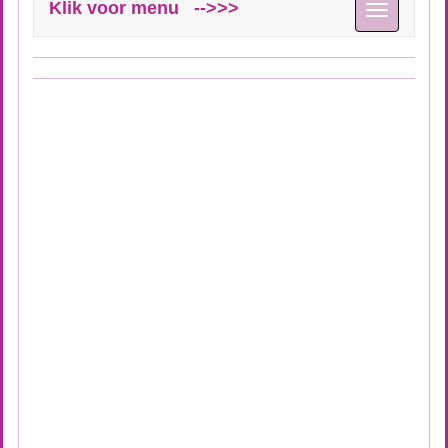
Klik voor menu -->>>
Toggle
navigation